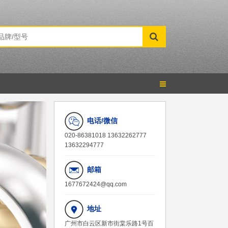
电话/微信
020-86381018 13632262777
13632294777
邮箱
1677672424@qq.com
地址
广州市白云区新市街棠乐路1号百