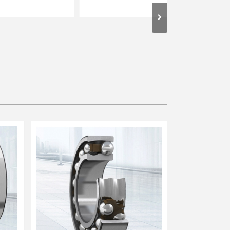
NTN轴承
麦高迪 同步带