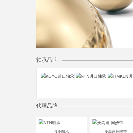
轴承品牌
代理品牌
滨轴承（HRB）
7304DT
NTN轴承
81122
麦高迪 同步带
NJ1011EC