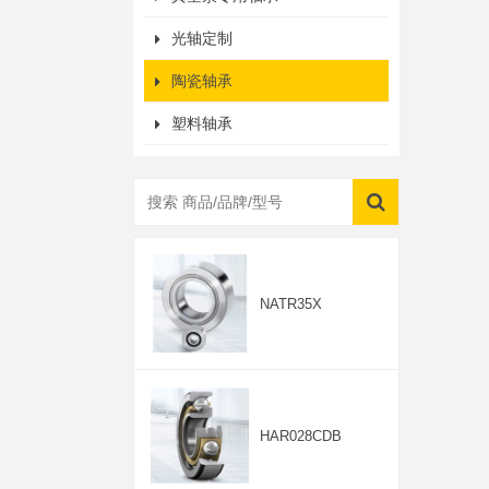
光轴定制
陶瓷轴承
塑料轴承
NATR35X
HAR028CDB