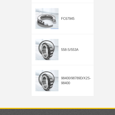
FC67945
558-S/553A
98400/98789D/X2S-
98400