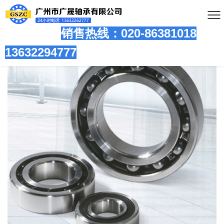
销售热线：020-86381
018
13632294777