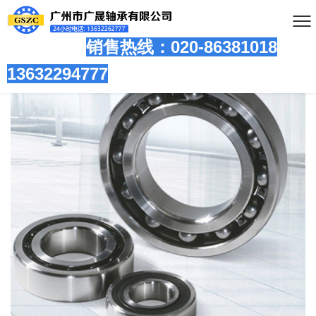
销售热线：020-86381
018
13632294777